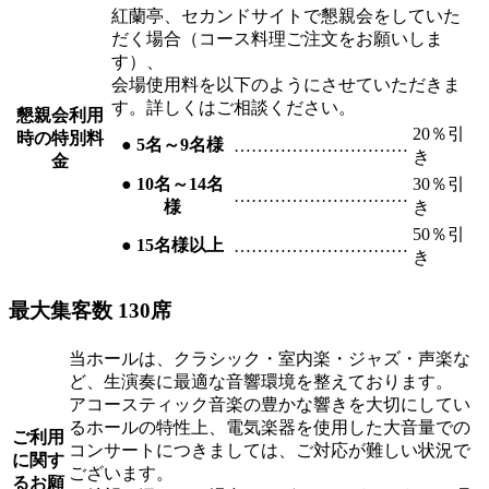
紅蘭亭、セカンドサイトで懇親会をしていた
だく場合（コース料理ご注文をお願いしま
す）、
会場使用料を以下のようにさせていただきま
す。詳しくはご相談ください。
懇親会利用
20％引
時の
特別料
● 5名～9名様
…………………………
き
金
● 10名～14名
30％引
…………………………
様
き
50％引
● 15名様以上
…………………………
き
最大集客数 130席
当ホールは、クラシック・室内楽・ジャズ・声楽な
ど、生演奏に最適な音響環境を整えております。
アコースティック音楽の豊かな響きを大切にしてい
るホールの特性上、電気楽器を使用した大音量での
ご利用
コンサートにつきましては、ご対応が難しい状況で
に関す
ございます。
る
お願