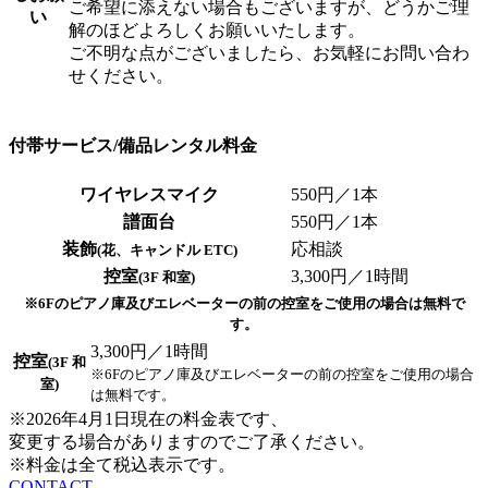
ご希望に添えない場合もございますが、どうかご理
い
解のほどよろしくお願いいたします。
ご不明な点がございましたら、お気軽にお問い合わ
せください。
付帯サービス/備品レンタル料金
ワイヤレスマイク
550円
／1本
譜面台
550円
／1本
装飾
応相談
(花、キャンドル ETC)
控室
3,300円
／1時間
(3F 和室)
※6Fのピアノ庫及びエレベーターの前の控室をご使用の場合は無料で
す。
3,300円
／1時間
控室
(3F 和
※6Fのピアノ庫及びエレベーターの前の控室をご使用の場合
室)
は無料です。
※2026年4月1日現在の料金表です、
変更する場合がありますのでご了承ください。
※料金は全て税込表示です。
CONTACT