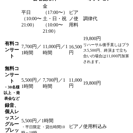
金
平日
（17:00〜）
ピア
（10:00〜
土・日・祝
ノ使
調律代
21:00）
（10:00〜
用料
21:00）
19,800円
有料コ
リハーサル後手直しはプラ
7,700円
／
11,000円
／1
16,500
ンサー
ス5,500円、終演まで立ち
円
1時間
時間
ト
合いの場合は11,000円加算
されます。
無料コ
ンサー
5,500円
／
7,700円
／1
11,000
ト
19,800円
円
1時間
時間
・30名様
以上 ・発
表会など
録音、
個人レ
ッスン
5,500円
／1時間
グルー
ピアノ使用料込み
・平日限定 ・貸出時間10
プレッ
時～18時