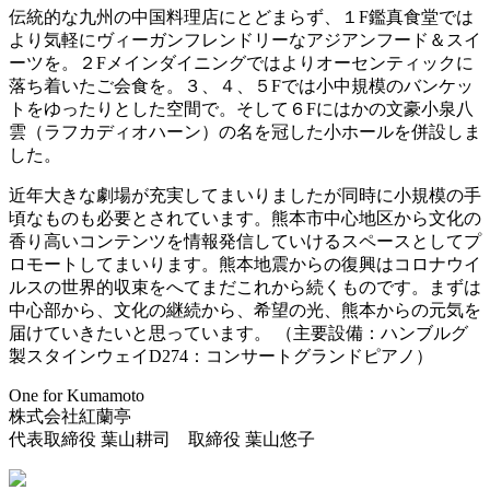
伝統的な九州の中国料理店にとどまらず、１F鑑真食堂では
より気軽にヴィーガンフレンドリーなアジアンフード＆スイ
ーツを。２Fメインダイニングではよりオーセンティックに
落ち着いたご会食を。３、４、５Fでは小中規模のバンケッ
トをゆったりとした空間で。そして６Fにはかの文豪小泉八
雲（ラフカディオハーン）の名を冠した小ホールを併設しま
した。
近年大きな劇場が充実してまいりましたが同時に小規模の手
頃なものも必要とされています。熊本市中心地区から文化の
香り高いコンテンツを情報発信していけるスペースとしてプ
ロモートしてまいります。熊本地震からの復興はコロナウイ
ルスの世界的収束をへてまだこれから続くものです。まずは
中心部から、文化の継続から、希望の光、熊本からの元気を
届けていきたいと思っています。 （主要設備：ハンブルグ
製スタインウェイD274：コンサートグランドピアノ）
One for Kumamoto
株式会社紅蘭亭
代表取締役 葉山耕司 取締役 葉山悠子